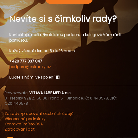
Nevíte si
s čímkoliv rady?
Kontaktujte naši uživatelskou podporu a kolegové Vám rádi
pomůžou.
Každý všední den od 8 do 16 hodin.
+420 777 837 847
podpora@estranky.cz
Buďte s námi ve spojení!
Provozovatel
VLTAVA LABE MEDIA a.s.
U Trezorky 921/2, 158 00 Praha 5 - Jinonice, IČ: 01440578, DIČ:
CZ01440578
Zásady zpracování osobních údajů
Všeobecné podmínky
Kontaktní místo DSA
Zpracování dat