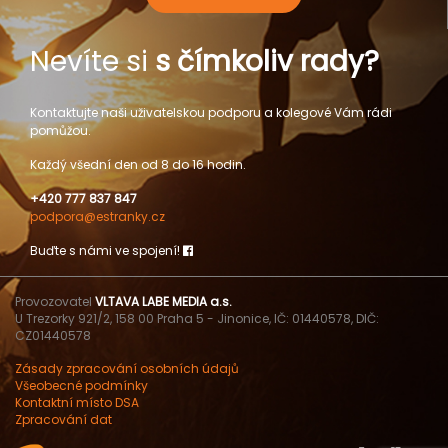
Nevíte si
s čímkoliv rady?
Kontaktujte naši uživatelskou podporu a kolegové Vám rádi
pomůžou.
Každý všední den od 8 do 16 hodin.
+420 777 837 847
podpora@estranky.cz
Buďte s námi ve spojení!
Provozovatel
VLTAVA LABE MEDIA a.s.
U Trezorky 921/2, 158 00 Praha 5 - Jinonice, IČ: 01440578, DIČ:
CZ01440578
Zásady zpracování osobních údajů
Všeobecné podmínky
Kontaktní místo DSA
Zpracování dat