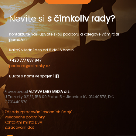
Nevíte si
s čímkoliv rady?
Kontaktujte naši uživatelskou podporu a kolegové Vám rádi
pomůžou.
Každý všední den od 8 do 16 hodin.
+420 777 837 847
podpora@estranky.cz
Buďte s námi ve spojení!
Provozovatel
VLTAVA LABE MEDIA a.s.
U Trezorky 921/2, 158 00 Praha 5 - Jinonice, IČ: 01440578, DIČ:
CZ01440578
Zásady zpracování osobních údajů
Všeobecné podmínky
Kontaktní místo DSA
Zpracování dat