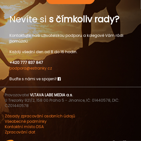
Nevíte si
s čímkoliv rady?
Kontaktujte naši uživatelskou podporu a kolegové Vám rádi
pomůžou.
Každý všední den od 8 do 16 hodin.
+420 777 837 847
podpora@estranky.cz
Buďte s námi ve spojení!
Provozovatel
VLTAVA LABE MEDIA a.s.
U Trezorky 921/2, 158 00 Praha 5 - Jinonice, IČ: 01440578, DIČ:
CZ01440578
Zásady zpracování osobních údajů
Všeobecné podmínky
Kontaktní místo DSA
Zpracování dat