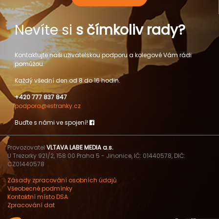
Nevíte si
s čímkoliv rady?
Kontaktujte naši uživatelskou podporu a kolegové Vám rádi
pomůžou.
Každý všední den od 8 do 16 hodin.
+420 777 837 847
podpora@estranky.cz
Buďte s námi ve spojení!
Provozovatel
VLTAVA LABE MEDIA a.s.
U Trezorky 921/2, 158 00 Praha 5 - Jinonice, IČ: 01440578, DIČ:
CZ01440578
Zásady zpracování osobních údajů
Všeobecné podmínky
Kontaktní místo DSA
Zpracování dat