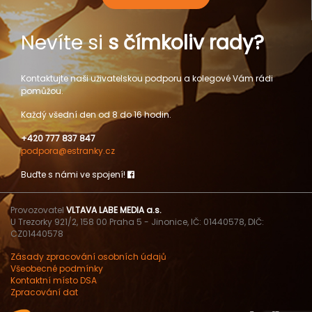
Nevíte si
s čímkoliv rady?
Kontaktujte naši uživatelskou podporu a kolegové Vám rádi
pomůžou.
Každý všední den od 8 do 16 hodin.
+420 777 837 847
podpora@estranky.cz
Buďte s námi ve spojení!
Provozovatel
VLTAVA LABE MEDIA a.s.
U Trezorky 921/2, 158 00 Praha 5 - Jinonice, IČ: 01440578, DIČ:
CZ01440578
Zásady zpracování osobních údajů
Všeobecné podmínky
Kontaktní místo DSA
Zpracování dat