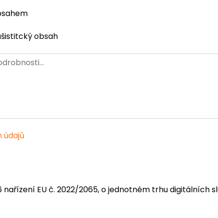
obsahem
ašistitcký obsah
 údajů
6 nařízení EU č. 2022/2065, o jednotném trhu digitálních