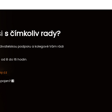
si
s čímkoliv rady?
 uživatelskou podporu a kolegové Vám rádi
 od 8 do 16 hodin.
y.cz
spojení!