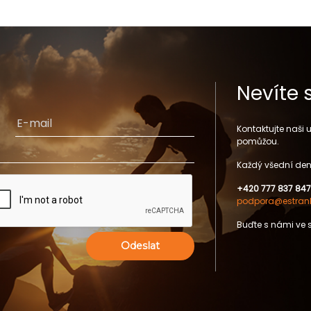
Nevíte 
Kontaktujte naši
pomůžou.
Každý všední den
+420 777 837 847
podpora@estrank
Buďte s námi ve 
Odeslat