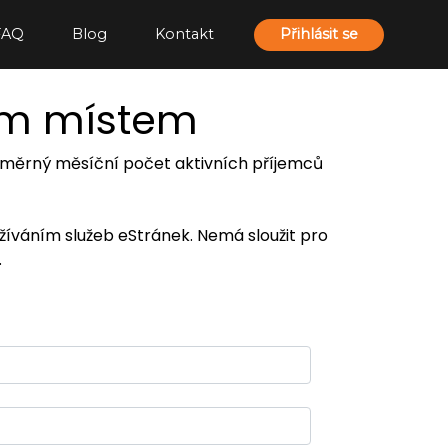
FAQ
Blog
Kontakt
Přihlásit se
ím místem
 průměrný měsíční počet aktivních příjemců
užíváním služeb eStránek. Nemá sloužit pro
.