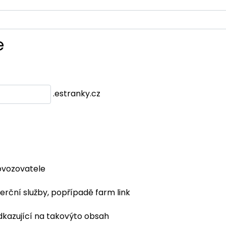
e
.estranky.cz
ovozovatele
erční služby, popřípadě farm link
dkazující na takovýto obsah