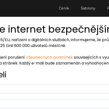
Ceník
Šablony
e internet bezpečnějš
065/EU, nařízení o digitálních službách, informujeme, že
2025 činil 600 000 uživatelů měsíčně.
ášení porušení
Všeobecných podmínek
souvisejících s vy
ra stránek. Každý e-mail bude zaznamenán a vyhodnocen
li