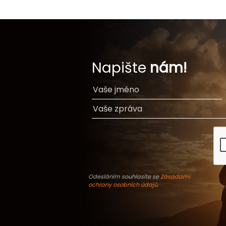
Napište
nám!
Odesláním souhlasíte se
Zásadami
ochrany osobních údajů
.