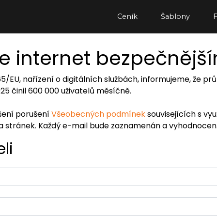
Ceník
Šablony
e internet bezpečnějš
065/EU, nařízení o digitálních službách, informujeme, že
2025 činil 600 000 uživatelů měsíčně.
ášení porušení
Všeobecných podmínek
souvisejících s vy
ra stránek. Každý e-mail bude zaznamenán a vyhodnocen
li