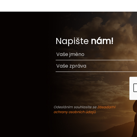
Napište
nám!
Odesláním souhlasíte se
Zásadami
ochrany osobních údajů
.