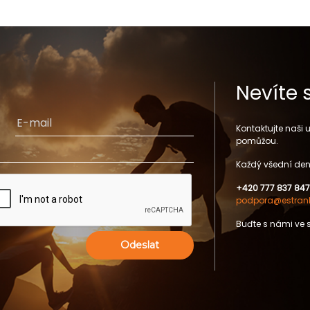
Nevíte 
Kontaktujte naši
pomůžou.
Každý všední den
+420 777 837 847
podpora@estrank
Buďte s námi ve 
Odeslat