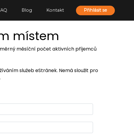
FAQ
Blog
Kontakt
Přihlásit se
ím místem
 průměrný měsíční počet aktivních příjemců
užíváním služeb eStránek. Nemá sloužit pro
.