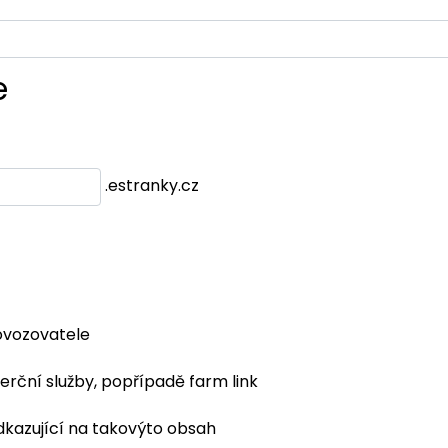
e
.estranky.cz
ovozovatele
erční služby, popřípadě farm link
dkazující na takovýto obsah