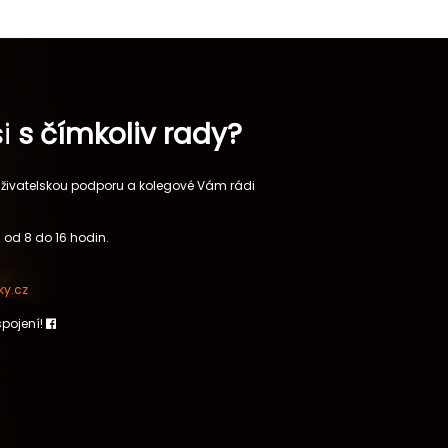
si
s čímkoliv rady?
 uživatelskou podporu a kolegové Vám rádi
 od 8 do 16 hodin.
y.cz
spojení!