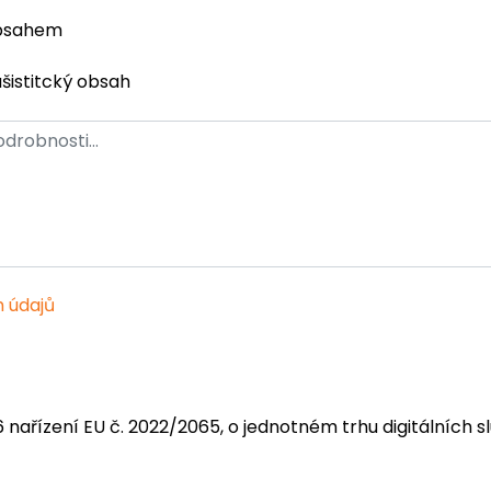
obsahem
ašistitcký obsah
 údajů
6 nařízení EU č. 2022/2065, o jednotném trhu digitálních