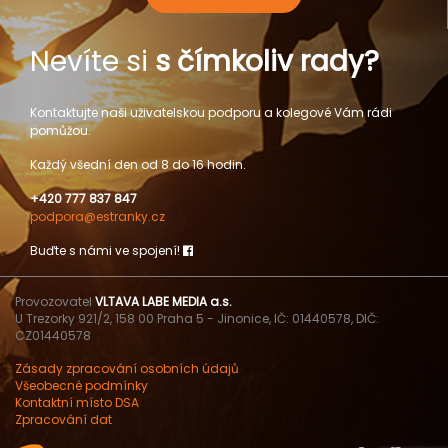
Nevíte si
s čímkoliv rady?
Kontaktujte naši uživatelskou podporu a kolegové Vám rádi
pomůžou.
Každý všední den od 8 do 16 hodin.
+420 777 837 847
podpora@estranky.cz
Buďte s námi ve spojení!
Provozovatel
VLTAVA LABE MEDIA a.s.
U Trezorky 921/2, 158 00 Praha 5 - Jinonice, IČ: 01440578, DIČ:
CZ01440578
Zásady zpracování osobních údajů
Všeobecné podmínky
Kontaktní místo DSA
Zpracování dat