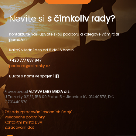
Nevíte si
s čímkoliv rady?
Kontaktujte naši uživatelskou podporu a kolegové Vám rádi
pomůžou.
Každý všední den od 8 do 16 hodin.
+420 777 837 847
podpora@estranky.cz
Buďte s námi ve spojení!
Provozovatel
VLTAVA LABE MEDIA a.s.
U Trezorky 921/2, 158 00 Praha 5 - Jinonice, IČ: 01440578, DIČ:
CZ01440578
Zásady zpracování osobních údajů
Všeobecné podmínky
Kontaktní místo DSA
Zpracování dat