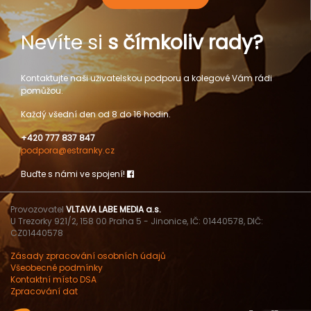
Nevíte si
s čímkoliv rady?
Kontaktujte naši uživatelskou podporu a kolegové Vám rádi
pomůžou.
Každý všední den od 8 do 16 hodin.
+420 777 837 847
podpora@estranky.cz
Buďte s námi ve spojení!
Provozovatel
VLTAVA LABE MEDIA a.s.
U Trezorky 921/2, 158 00 Praha 5 - Jinonice, IČ: 01440578, DIČ:
CZ01440578
Zásady zpracování osobních údajů
Všeobecné podmínky
Kontaktní místo DSA
Zpracování dat