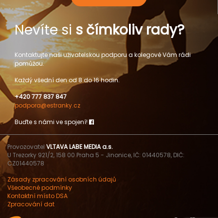
Nevíte si
s čímkoliv rady?
Kontaktujte naši uživatelskou podporu a kolegové Vám rádi
pomůžou.
Každý všední den od 8 do 16 hodin.
+420 777 837 847
podpora@estranky.cz
Buďte s námi ve spojení!
Provozovatel
VLTAVA LABE MEDIA a.s.
U Trezorky 921/2, 158 00 Praha 5 - Jinonice, IČ: 01440578, DIČ:
CZ01440578
Zásady zpracování osobních údajů
Všeobecné podmínky
Kontaktní místo DSA
Zpracování dat