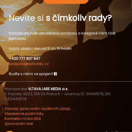
Nevíte si
s čímkoliv rady?
Kontaktujte naši uživatelskou podporu a kolegové Vám rádi
pomůžou.
Každý všední den od 8 do 16 hodin.
+420 777 837 847
podpora@estranky.cz
Buďte s námi ve spojení!
Provozovatel
VLTAVA LABE MEDIA a.s.
U Trezorky 921/2, 158 00 Praha 5 - Jinonice, IČ: 01440578, DIČ:
CZ01440578
Zásady zpracování osobních údajů
Všeobecné podmínky
Kontaktní místo DSA
Zpracování dat