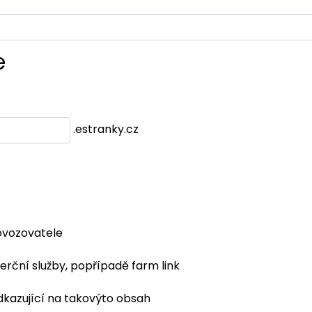
e
.estranky.cz
ovozovatele
erční služby, popřípadě farm link
dkazující na takovýto obsah