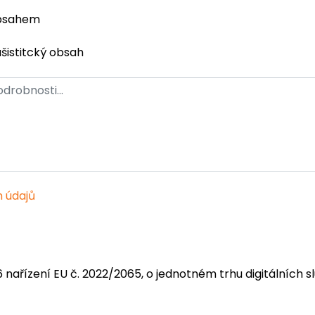
obsahem
ašistitcký obsah
 údajů
6 nařízení EU č. 2022/2065, o jednotném trhu digitálních