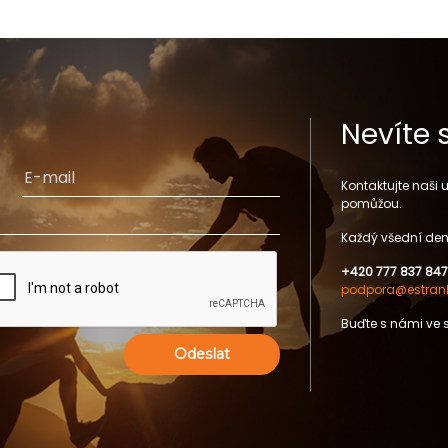
Nevíte 
Kontaktujte naši
pomůžou.
Každý všední den
+420 777 837 847
podpora@estrank
Buďte s námi ve 
Odeslat