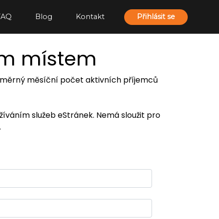
FAQ
Blog
Kontakt
Přihlásit se
ím místem
 průměrný měsíční počet aktivních příjemců
užíváním služeb eStránek. Nemá sloužit pro
.