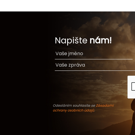
Napište
nám!
Odesláním souhlasíte se
Zásadami
ochrany osobních údajů
.