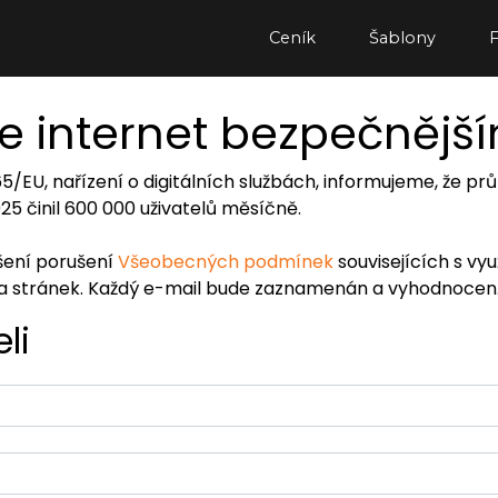
Ceník
Šablony
e internet bezpečnějš
065/EU, nařízení o digitálních službách, informujeme, že
2025 činil 600 000 uživatelů měsíčně.
ášení porušení
Všeobecných podmínek
souvisejících s vy
ra stránek. Každý e-mail bude zaznamenán a vyhodnocen
li