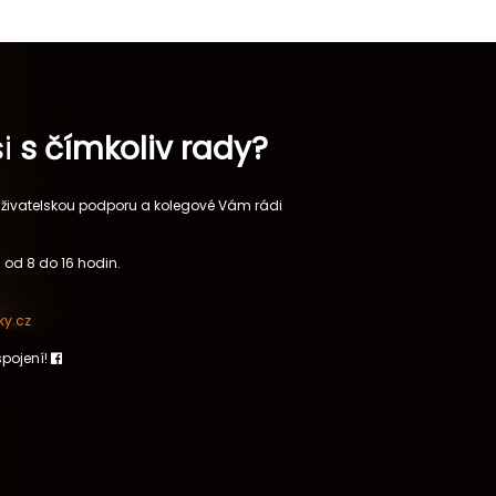
si
s čímkoliv rady?
 uživatelskou podporu a kolegové Vám rádi
 od 8 do 16 hodin.
y.cz
spojení!