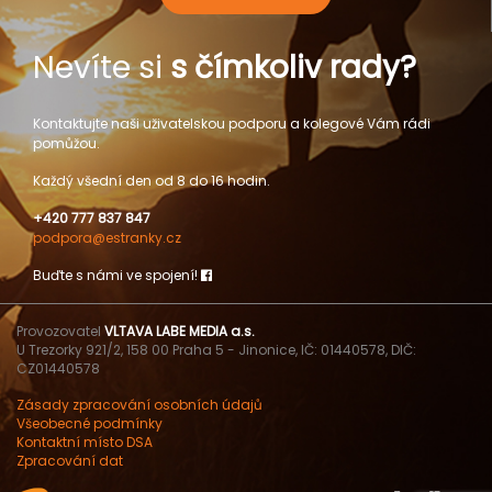
Nevíte si
s čímkoliv rady?
Kontaktujte naši uživatelskou podporu a kolegové Vám rádi
pomůžou.
Každý všední den od 8 do 16 hodin.
+420 777 837 847
podpora@estranky.cz
Buďte s námi ve spojení!
Provozovatel
VLTAVA LABE MEDIA a.s.
U Trezorky 921/2, 158 00 Praha 5 - Jinonice, IČ: 01440578, DIČ:
CZ01440578
Zásady zpracování osobních údajů
Všeobecné podmínky
Kontaktní místo DSA
Zpracování dat