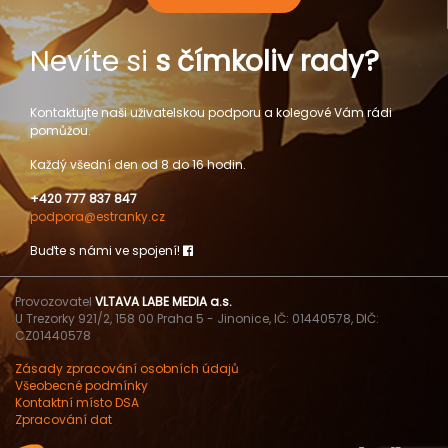
Nevíte si
s čímkoliv rady?
Kontaktujte naši uživatelskou podporu a kolegové Vám rádi
pomůžou.
Každý všední den od 8 do 16 hodin.
+420 777 837 847
podpora@estranky.cz
Buďte s námi ve spojení!
Provozovatel
VLTAVA LABE MEDIA a.s.
U Trezorky 921/2, 158 00 Praha 5 - Jinonice, IČ: 01440578, DIČ:
CZ01440578
Zásady zpracování osobních údajů
Všeobecné podmínky
Kontaktní místo DSA
Zpracování dat