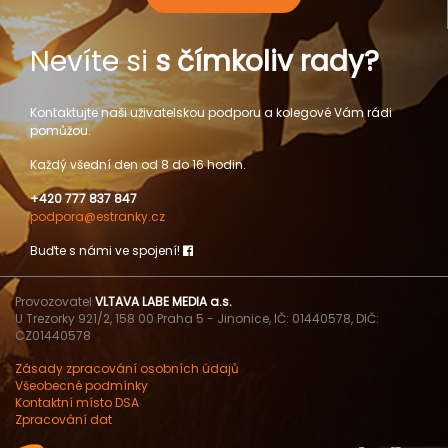
Nevíte si
s čímkoliv rady?
Kontaktujte naši uživatelskou podporu a kolegové Vám rádi
pomůžou.
Každý všední den od 8 do 16 hodin.
+420 777 837 847
podpora@estranky.cz
Buďte s námi ve spojení!
Provozovatel
VLTAVA LABE MEDIA a.s.
U Trezorky 921/2, 158 00 Praha 5 - Jinonice, IČ: 01440578, DIČ:
CZ01440578
Zásady zpracování osobních údajů
Všeobecné podmínky
Kontaktní místo DSA
Zpracování dat