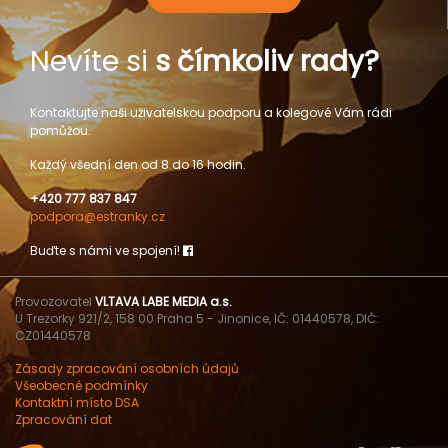
Nevíte si
s čímkoliv rady?
Kontaktujte naši uživatelskou podporu a kolegové Vám rádi
pomůžou.
Každý všední den od 8 do 16 hodin.
+420 777 837 847
podpora@estranky.cz
Buďte s námi ve spojení!
Provozovatel
VLTAVA LABE MEDIA a.s.
U Trezorky 921/2, 158 00 Praha 5 - Jinonice, IČ: 01440578, DIČ:
CZ01440578
Zásady zpracování osobních údajů
Všeobecné podmínky
Kontaktní místo DSA
Zpracování dat