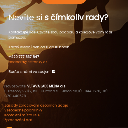
Nevíte si
s čímkoliv rady?
Kontaktujte naši uživatelskou podporu a kolegové Vám rádi
pomůžou.
Každý všední den od 8 do 16 hodin.
+420 777 837 847
podpora@estranky.cz
Buďte s námi ve spojení!
Provozovatel
VLTAVA LABE MEDIA a.s.
U Trezorky 921/2, 158 00 Praha 5 - Jinonice, IČ: 01440578, DIČ:
CZ01440578
Zásady zpracování osobních údajů
Všeobecné podmínky
Kontaktní místo DSA
Zpracování dat