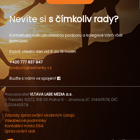
Nevíte si
s čímkoliv rady?
Kontaktujte naši uživatelskou podporu a kolegové Vám rádi
pomůžou.
Každý všední den od 8 do 16 hodin.
+420 777 837 847
podpora@estranky.cz
Buďte s námi ve spojení!
Provozovatel
VLTAVA LABE MEDIA a.s.
U Trezorky 921/2, 158 00 Praha 5 - Jinonice, IČ: 01440578, DIČ:
CZ01440578
Zásady zpracování osobních údajů
Všeobecné podmínky
Kontaktní místo DSA
Zpracování dat