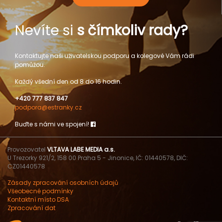
Nevíte si
s čímkoliv rady?
Kontaktujte naši uživatelskou podporu a kolegové Vám rádi
pomůžou.
Každý všední den od 8 do 16 hodin.
+420 777 837 847
podpora@estranky.cz
Buďte s námi ve spojení!
Provozovatel
VLTAVA LABE MEDIA a.s.
U Trezorky 921/2, 158 00 Praha 5 - Jinonice, IČ: 01440578, DIČ:
CZ01440578
Zásady zpracování osobních údajů
Všeobecné podmínky
Kontaktní místo DSA
Zpracování dat