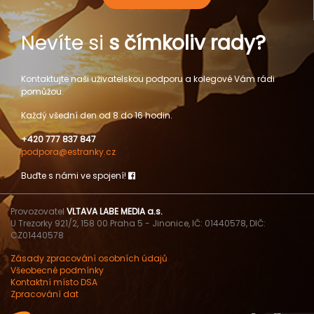
Nevíte si
s čímkoliv rady?
Kontaktujte naši uživatelskou podporu a kolegové Vám rádi
pomůžou.
Každý všední den od 8 do 16 hodin.
+420 777 837 847
podpora@estranky.cz
Buďte s námi ve spojení!
Provozovatel
VLTAVA LABE MEDIA a.s.
U Trezorky 921/2, 158 00 Praha 5 - Jinonice, IČ: 01440578, DIČ:
CZ01440578
Zásady zpracování osobních údajů
Všeobecné podmínky
Kontaktní místo DSA
Zpracování dat