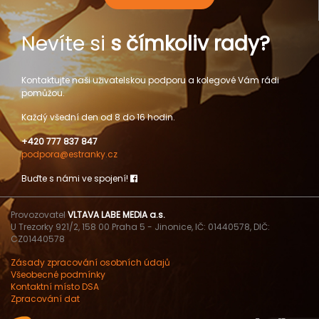
Nevíte si
s čímkoliv rady?
Kontaktujte naši uživatelskou podporu a kolegové Vám rádi
pomůžou.
Každý všední den od 8 do 16 hodin.
+420 777 837 847
podpora@estranky.cz
Buďte s námi ve spojení!
Provozovatel
VLTAVA LABE MEDIA a.s.
U Trezorky 921/2, 158 00 Praha 5 - Jinonice, IČ: 01440578, DIČ:
CZ01440578
Zásady zpracování osobních údajů
Všeobecné podmínky
Kontaktní místo DSA
Zpracování dat