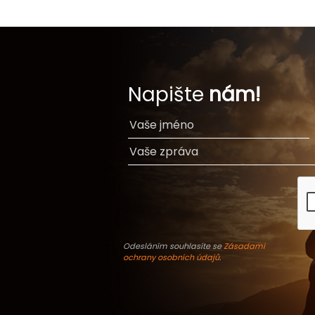
Napište
nám!
Odesláním souhlasíte se
Zásadami
ochrany osobních údajů
.