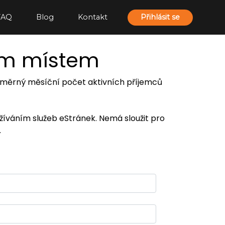
FAQ
Blog
Kontakt
Přihlásit se
ím místem
 průměrný měsíční počet aktivních příjemců
užíváním služeb eStránek. Nemá sloužit pro
.