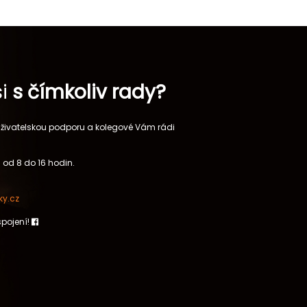
si
s čímkoliv rady?
 uživatelskou podporu a kolegové Vám rádi
 od 8 do 16 hodin.
y.cz
spojení!