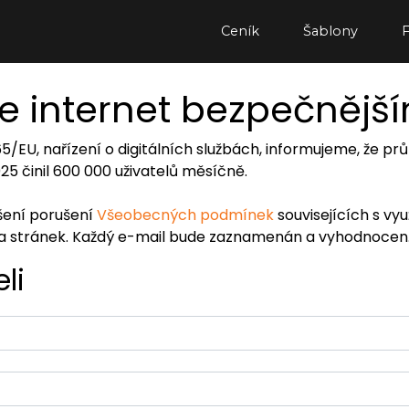
Ceník
Šablony
e internet bezpečnějš
065/EU, nařízení o digitálních službách, informujeme, že
2025 činil 600 000 uživatelů měsíčně.
ášení porušení
Všeobecných podmínek
souvisejících s vy
ra stránek. Každý e-mail bude zaznamenán a vyhodnocen
li