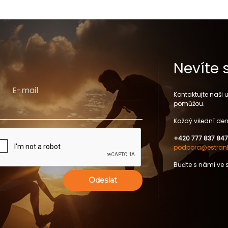
Nevíte 
Kontaktujte naši
pomůžou.
Každý všední den
+420 777 837 847
podpora@estrank
Buďte s námi ve 
Odeslat