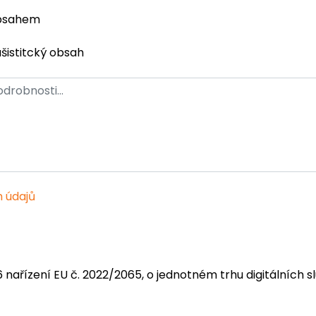
obsahem
ašistitcký obsah
 údajů
6 nařízení EU č. 2022/2065, o jednotném trhu digitálních