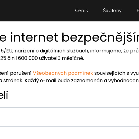
Ceník
Šablony
e internet bezpečnějš
065/EU, nařízení o digitálních službách, informujeme, že
2025 činil 600 000 uživatelů měsíčně.
ášení porušení
Všeobecných podmínek
souvisejících s vy
ra stránek. Každý e-mail bude zaznamenán a vyhodnocen
li