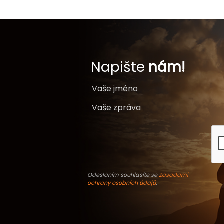
Napište
nám!
Odesláním souhlasíte se
Zásadami
ochrany osobních údajů
.