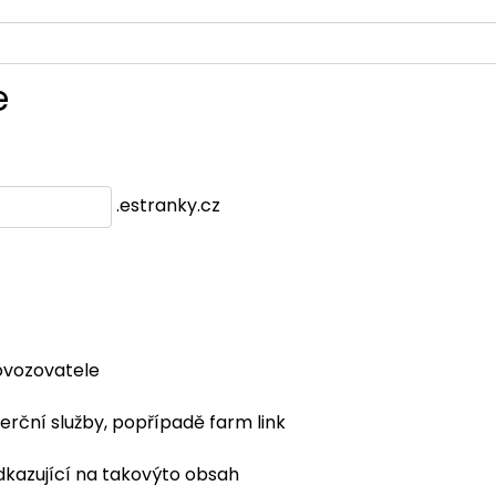
e
.estranky.cz
ovozovatele
erční služby, popřípadě farm link
dkazující na takovýto obsah