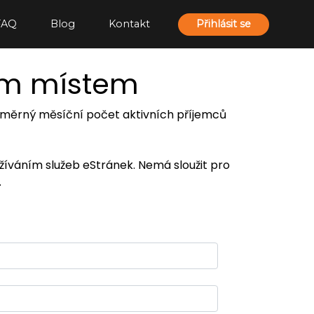
FAQ
Blog
Kontakt
Přihlásit se
ím místem
 průměrný měsíční počet aktivních příjemců
užíváním služeb eStránek. Nemá sloužit pro
.