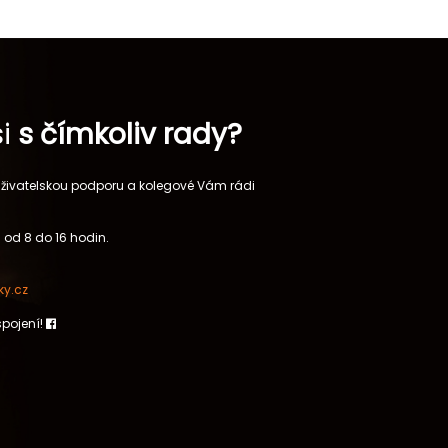
si
s čímkoliv rady?
 uživatelskou podporu a kolegové Vám rádi
 od 8 do 16 hodin.
y.cz
spojení!