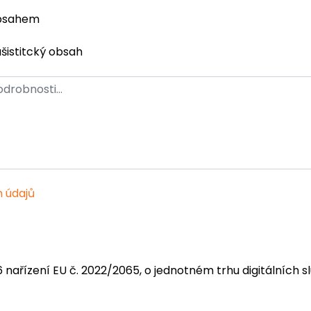
obsahem
ašistitcký obsah
 údajů
6 nařízení EU č. 2022/2065, o jednotném trhu digitálních