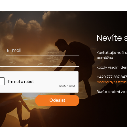
Nevíte 
Kontaktujte naši
pomůžou.
Každý všední den
+420 777 837 847
podpora@estrank
Buďte s námi ve 
Odeslat