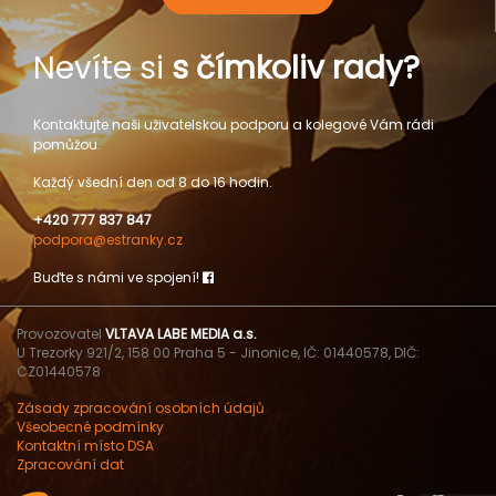
Nevíte si
s čímkoliv rady?
Kontaktujte naši uživatelskou podporu a kolegové Vám rádi
pomůžou.
Každý všední den od 8 do 16 hodin.
+420 777 837 847
podpora@estranky.cz
Buďte s námi ve spojení!
Provozovatel
VLTAVA LABE MEDIA a.s.
U Trezorky 921/2, 158 00 Praha 5 - Jinonice, IČ: 01440578, DIČ:
CZ01440578
Zásady zpracování osobních údajů
Všeobecné podmínky
Kontaktní místo DSA
Zpracování dat