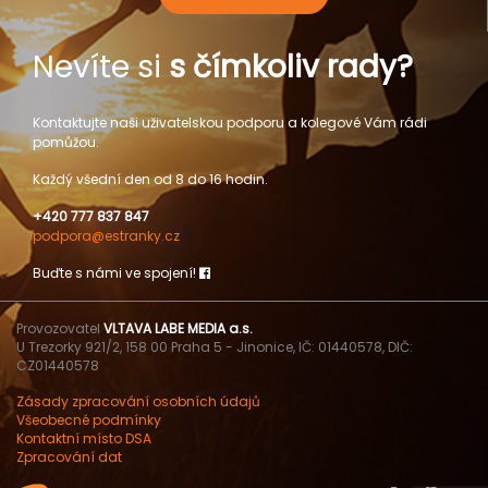
Nevíte si
s čímkoliv rady?
Kontaktujte naši uživatelskou podporu a kolegové Vám rádi
pomůžou.
Každý všední den od 8 do 16 hodin.
+420 777 837 847
podpora@estranky.cz
Buďte s námi ve spojení!
Provozovatel
VLTAVA LABE MEDIA a.s.
U Trezorky 921/2, 158 00 Praha 5 - Jinonice, IČ: 01440578, DIČ:
CZ01440578
Zásady zpracování osobních údajů
Všeobecné podmínky
Kontaktní místo DSA
Zpracování dat