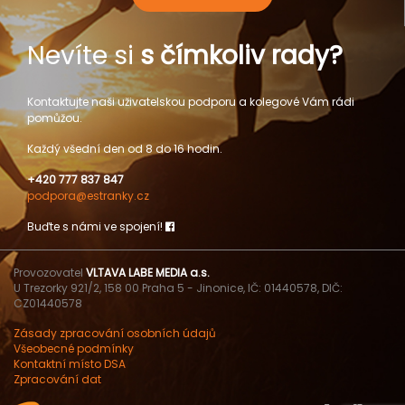
Nevíte si
s čímkoliv rady?
Kontaktujte naši uživatelskou podporu a kolegové Vám rádi
pomůžou.
Každý všední den od 8 do 16 hodin.
+420 777 837 847
podpora@estranky.cz
Buďte s námi ve spojení!
Provozovatel
VLTAVA LABE MEDIA a.s.
U Trezorky 921/2, 158 00 Praha 5 - Jinonice, IČ: 01440578, DIČ:
CZ01440578
Zásady zpracování osobních údajů
Všeobecné podmínky
Kontaktní místo DSA
Zpracování dat