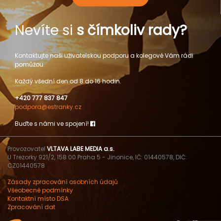
Nevíte si
s čímkoliv rady?
Kontaktujte naši uživatelskou podporu a kolegové Vám rádi
pomůžou.
Každý všední den od 8 do 16 hodin.
+420 777 837 847
podpora@estranky.cz
Buďte s námi ve spojení!
Provozovatel
VLTAVA LABE MEDIA a.s.
U Trezorky 921/2, 158 00 Praha 5 - Jinonice, IČ: 01440578, DIČ:
CZ01440578
Zásady zpracování osobních údajů
Všeobecné podmínky
Kontaktní místo DSA
Zpracování dat