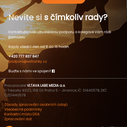
Nevíte si
s čímkoliv rady?
Kontaktujte naši uživatelskou podporu a kolegové Vám rádi
pomůžou.
Každý všední den od 8 do 16 hodin.
+420 777 837 847
podpora@estranky.cz
Buďte s námi ve spojení!
Provozovatel
VLTAVA LABE MEDIA a.s.
U Trezorky 921/2, 158 00 Praha 5 - Jinonice, IČ: 01440578, DIČ:
CZ01440578
Zásady zpracování osobních údajů
Všeobecné podmínky
Kontaktní místo DSA
Zpracování dat