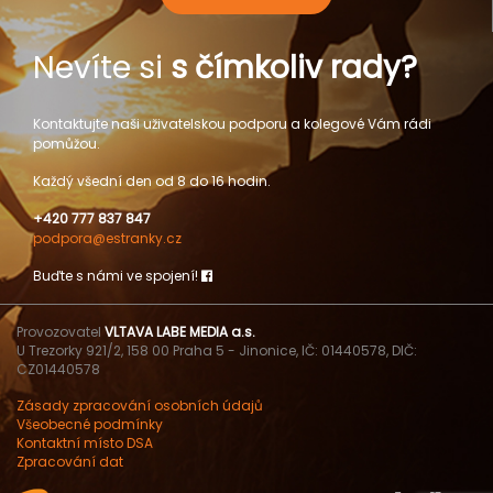
Nevíte si
s čímkoliv rady?
Kontaktujte naši uživatelskou podporu a kolegové Vám rádi
pomůžou.
Každý všední den od 8 do 16 hodin.
+420 777 837 847
podpora@estranky.cz
Buďte s námi ve spojení!
Provozovatel
VLTAVA LABE MEDIA a.s.
U Trezorky 921/2, 158 00 Praha 5 - Jinonice, IČ: 01440578, DIČ:
CZ01440578
Zásady zpracování osobních údajů
Všeobecné podmínky
Kontaktní místo DSA
Zpracování dat