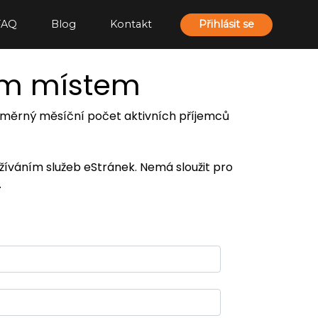
FAQ
Blog
Kontakt
Přihlásit se
ím místem
 průměrný měsíční počet aktivních příjemců
užíváním služeb eStránek. Nemá sloužit pro
.