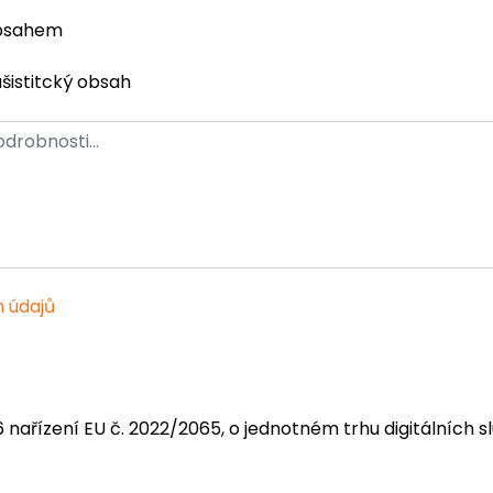
obsahem
ašistitcký obsah
 údajů
6 nařízení EU č. 2022/2065, o jednotném trhu digitálních