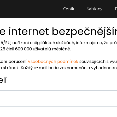
Ceník
Šablony
e internet bezpečnějš
065/EU, nařízení o digitálních službách, informujeme, že
2025 činil 600 000 uživatelů měsíčně.
ášení porušení
Všeobecných podmínek
souvisejících s vy
ra stránek. Každý e-mail bude zaznamenán a vyhodnocen
li