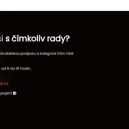
si
s čímkoliv rady?
 uživatelskou podporu a kolegové Vám rádi
 od 8 do 16 hodin.
y.cz
spojení!