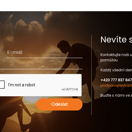
Nevíte 
Kontaktujte naši
pomůžou.
Každý všední den
+420 777 837 847
podpora@estrank
Buďte s námi ve 
Odeslat