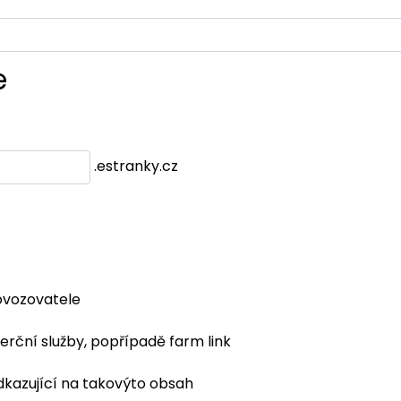
e
.estranky.cz
ovozovatele
erční služby, popřípadě farm link
dkazující na takovýto obsah