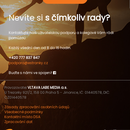
Nevíte si
s čímkoliv rady?
Kontaktujte naši uživatelskou podporu a kolegové Vám rádi
pomůžou.
Každý všední den od 8 do 16 hodin.
+420 777 837 847
podpora@estranky.cz
Buďte s námi ve spojení!
Provozovatel
VLTAVA LABE MEDIA a.s.
U Trezorky 921/2, 158 00 Praha 5 - Jinonice, IČ: 01440578, DIČ:
CZ01440578
Zásady zpracování osobních údajů
Všeobecné podmínky
Kontaktní místo DSA
Zpracování dat