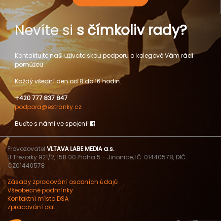
Nevíte si
s čímkoliv rady?
Kontaktujte naši uživatelskou podporu a kolegové Vám rádi
pomůžou.
Každý všední den od 8 do 16 hodin.
+420 777 837 847
podpora@estranky.cz
Buďte s námi ve spojení!
Provozovatel
VLTAVA LABE MEDIA a.s.
U Trezorky 921/2, 158 00 Praha 5 - Jinonice, IČ: 01440578, DIČ:
CZ01440578
Zásady zpracování osobních údajů
Všeobecné podmínky
Kontaktní místo DSA
Zpracování dat