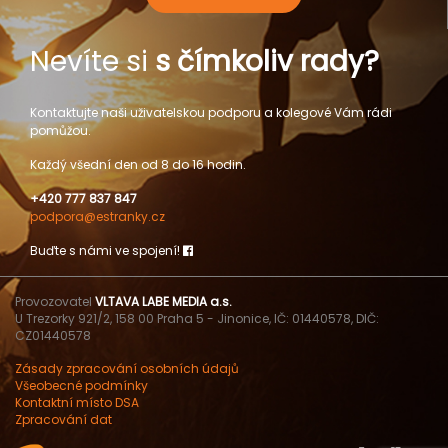
Nevíte si
s čímkoliv rady?
Kontaktujte naši uživatelskou podporu a kolegové Vám rádi
pomůžou.
Každý všední den od 8 do 16 hodin.
+420 777 837 847
podpora@estranky.cz
Buďte s námi ve spojení!
Provozovatel
VLTAVA LABE MEDIA a.s.
U Trezorky 921/2, 158 00 Praha 5 - Jinonice, IČ: 01440578, DIČ:
CZ01440578
Zásady zpracování osobních údajů
Všeobecné podmínky
Kontaktní místo DSA
Zpracování dat