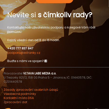
Nevíte si
s čímkoliv rady?
Kontaktujte naši uživatelskou podporu a kolegové Vám rádi
pomůžou.
Každý všední den od 8 do 16 hodin.
+420 777 837 847
podpora@estranky.cz
Buďte s námi ve spojení!
Provozovatel
VLTAVA LABE MEDIA a.s.
U Trezorky 921/2, 158 00 Praha 5 - Jinonice, IČ: 01440578, DIČ:
CZ01440578
Zásady zpracování osobních údajů
Všeobecné podmínky
Kontaktní místo DSA
Zpracování dat