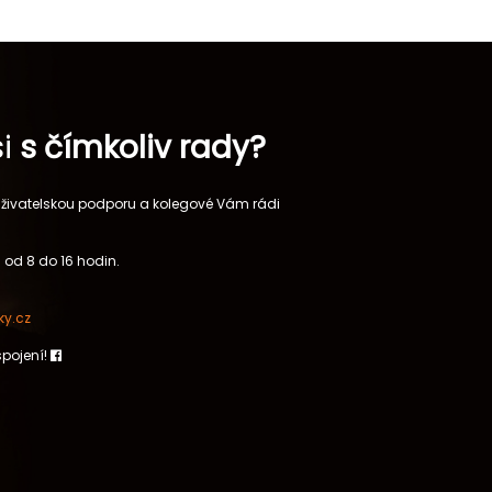
si
s čímkoliv rady?
 uživatelskou podporu a kolegové Vám rádi
 od 8 do 16 hodin.
y.cz
spojení!