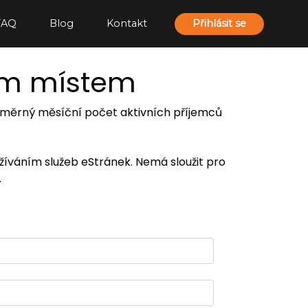
FAQ
Blog
Kontakt
Přihlásit se
ím místem
 průměrný měsíční počet aktivních příjemců
užíváním služeb eStránek. Nemá sloužit pro
.