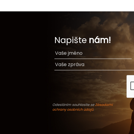
Napište
nám!
Odesláním souhlasíte se
Zásadami
ochrany osobních údajů
.