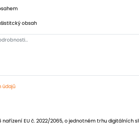
obsahem
ašistitcký obsah
 údajů
6 nařízení EU č. 2022/2065, o jednotném trhu digitálních