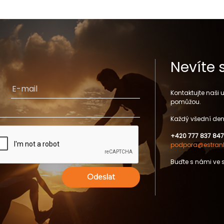
Nevíte 
Kontaktujte naši
pomůžou.
Každý všední den
+420 777 837 847
podpora@estrank
Buďte s námi ve 
Odeslat