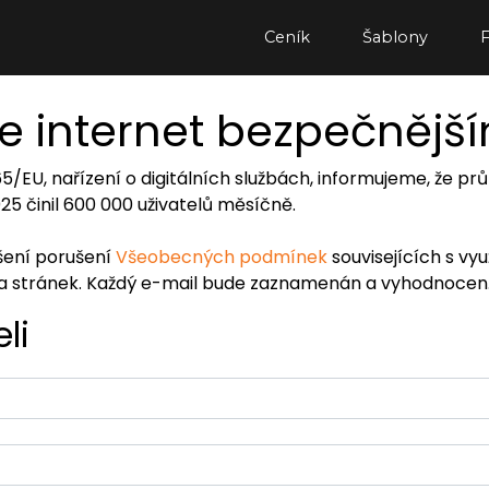
Ceník
Šablony
e internet bezpečnějš
065/EU, nařízení o digitálních službách, informujeme, že
2025 činil 600 000 uživatelů měsíčně.
ášení porušení
Všeobecných podmínek
souvisejících s vy
ra stránek. Každý e-mail bude zaznamenán a vyhodnocen
li