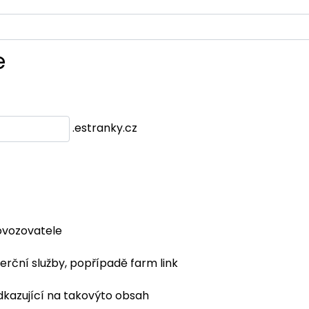
e
.estranky.cz
ovozovatele
erční služby, popřípadě farm link
dkazující na takovýto obsah