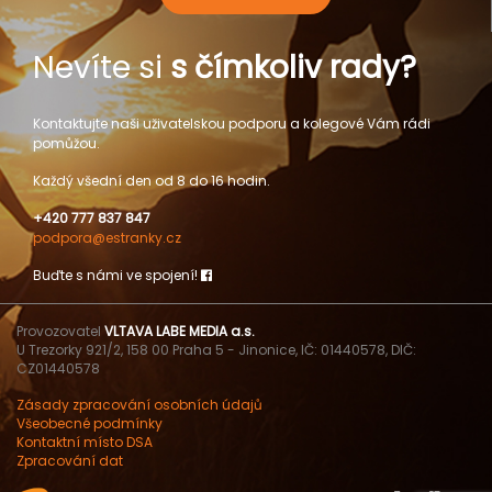
Nevíte si
s čímkoliv rady?
Kontaktujte naši uživatelskou podporu a kolegové Vám rádi
pomůžou.
Každý všední den od 8 do 16 hodin.
+420 777 837 847
podpora@estranky.cz
Buďte s námi ve spojení!
Provozovatel
VLTAVA LABE MEDIA a.s.
U Trezorky 921/2, 158 00 Praha 5 - Jinonice, IČ: 01440578, DIČ:
CZ01440578
Zásady zpracování osobních údajů
Všeobecné podmínky
Kontaktní místo DSA
Zpracování dat