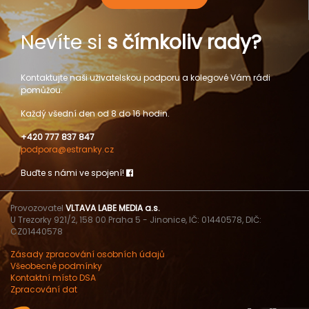
Nevíte si
s čímkoliv rady?
Kontaktujte naši uživatelskou podporu a kolegové Vám rádi
pomůžou.
Každý všední den od 8 do 16 hodin.
+420 777 837 847
podpora@estranky.cz
Buďte s námi ve spojení!
Provozovatel
VLTAVA LABE MEDIA a.s.
U Trezorky 921/2, 158 00 Praha 5 - Jinonice, IČ: 01440578, DIČ:
CZ01440578
Zásady zpracování osobních údajů
Všeobecné podmínky
Kontaktní místo DSA
Zpracování dat