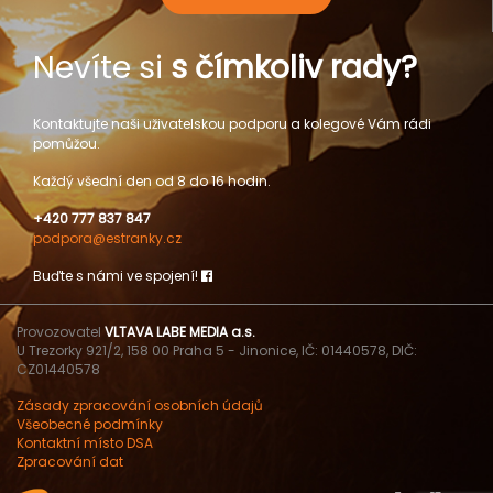
Nevíte si
s čímkoliv rady?
Kontaktujte naši uživatelskou podporu a kolegové Vám rádi
pomůžou.
Každý všední den od 8 do 16 hodin.
+420 777 837 847
podpora@estranky.cz
Buďte s námi ve spojení!
Provozovatel
VLTAVA LABE MEDIA a.s.
U Trezorky 921/2, 158 00 Praha 5 - Jinonice, IČ: 01440578, DIČ:
CZ01440578
Zásady zpracování osobních údajů
Všeobecné podmínky
Kontaktní místo DSA
Zpracování dat