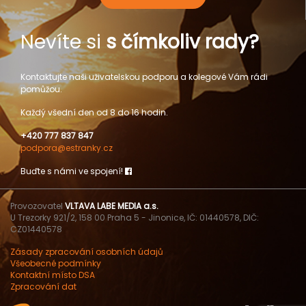
Nevíte si
s čímkoliv rady?
Kontaktujte naši uživatelskou podporu a kolegové Vám rádi
pomůžou.
Každý všední den od 8 do 16 hodin.
+420 777 837 847
podpora@estranky.cz
Buďte s námi ve spojení!
Provozovatel
VLTAVA LABE MEDIA a.s.
U Trezorky 921/2, 158 00 Praha 5 - Jinonice, IČ: 01440578, DIČ:
CZ01440578
Zásady zpracování osobních údajů
Všeobecné podmínky
Kontaktní místo DSA
Zpracování dat