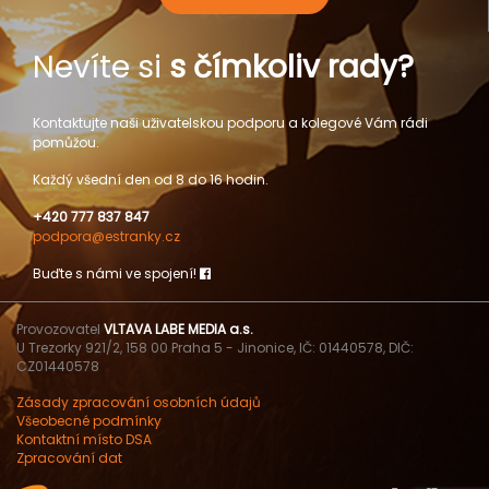
Nevíte si
s čímkoliv rady?
Kontaktujte naši uživatelskou podporu a kolegové Vám rádi
pomůžou.
Každý všední den od 8 do 16 hodin.
+420 777 837 847
podpora@estranky.cz
Buďte s námi ve spojení!
Provozovatel
VLTAVA LABE MEDIA a.s.
U Trezorky 921/2, 158 00 Praha 5 - Jinonice, IČ: 01440578, DIČ:
CZ01440578
Zásady zpracování osobních údajů
Všeobecné podmínky
Kontaktní místo DSA
Zpracování dat