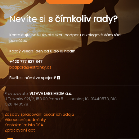
Nevíte si
s čímkoliv rady?
Kontaktujte naši uživatelskou podporu a kolegové Vám rádi
pomůžou.
Každý všední den od 8 do 16 hodin.
+420 777 837 847
podpora@estranky.cz
Buďte s námi ve spojení!
Provozovatel
VLTAVA LABE MEDIA a.s.
U Trezorky 921/2, 158 00 Praha 5 - Jinonice, IČ: 01440578, DIČ:
CZ01440578
Zásady zpracování osobních údajů
Všeobecné podmínky
Kontaktní místo DSA
Zpracování dat