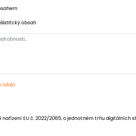
obsahem
ašistitcký obsah
 údajů
6 nařízení EU č. 2022/2065, o jednotném trhu digitálních