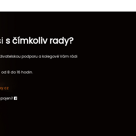
si
s čímkoliv rady?
 uživatelskou podporu a kolegové Vám rádi
 od 8 do 16 hodin.
y.cz
spojení!