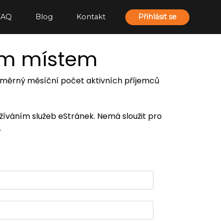
FAQ
Blog
Kontakt
Přihlásit se
ím místem
 průměrný měsíční počet aktivních příjemců
užíváním služeb eStránek. Nemá sloužit pro
.