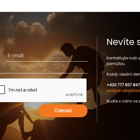
Nevíte 
Kontaktujte naši
pomůžou.
Každý všední den
+420 777 837 847
podpora@estrank
Buďte s námi ve 
Odeslat