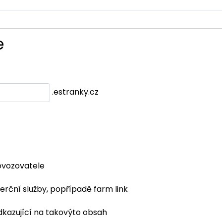
e
.estranky.cz
ovozovatele
erční služby, popřípadě farm link
dkazující na takovýto obsah