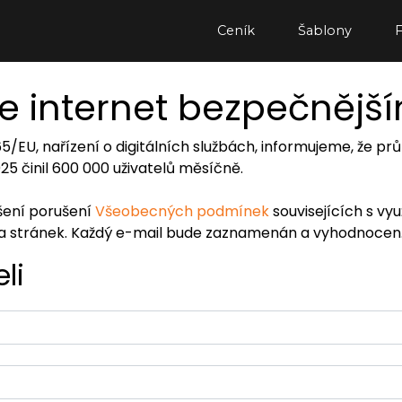
Ceník
Šablony
e internet bezpečnějš
065/EU, nařízení o digitálních službách, informujeme, že
2025 činil 600 000 uživatelů měsíčně.
ášení porušení
Všeobecných podmínek
souvisejících s vy
ra stránek. Každý e-mail bude zaznamenán a vyhodnocen
li