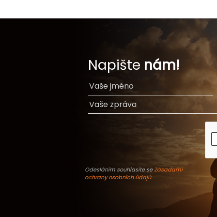
Napište
nám!
Odesláním souhlasíte se
Zásadami
ochrany osobních údajů
.