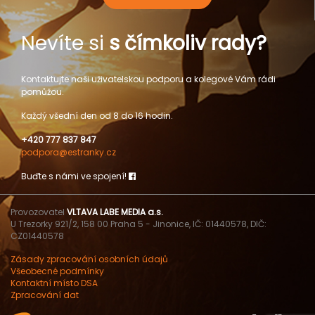
Nevíte si
s čímkoliv rady?
Kontaktujte naši uživatelskou podporu a kolegové Vám rádi
pomůžou.
Každý všední den od 8 do 16 hodin.
+420 777 837 847
podpora@estranky.cz
Buďte s námi ve spojení!
Provozovatel
VLTAVA LABE MEDIA a.s.
U Trezorky 921/2, 158 00 Praha 5 - Jinonice, IČ: 01440578, DIČ:
CZ01440578
Zásady zpracování osobních údajů
Všeobecné podmínky
Kontaktní místo DSA
Zpracování dat