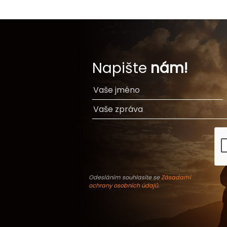
Napište
nám!
Odesláním souhlasíte se
Zásadami
ochrany osobních údajů
.