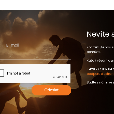
Nevíte 
Kontaktujte naši
pomůžou.
Každý všední den
+420 777 837 847
podpora@estrank
Buďte s námi ve 
Odeslat