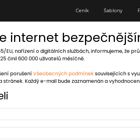
Ceník
Šablony
e internet bezpečnějš
065/EU, nařízení o digitálních službách, informujeme, že
2025 činil 600 000 uživatelů měsíčně.
ášení porušení
Všeobecných podmínek
souvisejících s vy
ra stránek. Každý e-mail bude zaznamenán a vyhodnocen
li