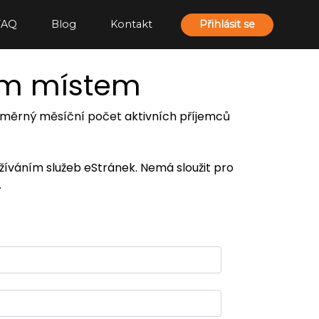
FAQ
Blog
Kontakt
Přihlásit se
ím místem
 průměrný měsíční počet aktivních příjemců
užíváním služeb eStránek. Nemá sloužit pro
.