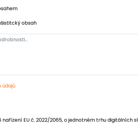
obsahem
ašistitcký obsah
 údajů
6 nařízení EU č. 2022/2065, o jednotném trhu digitálních