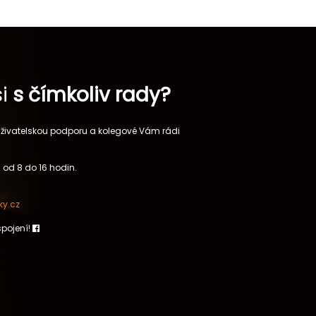
si
s čímkoliv rady?
 uživatelskou podporu a kolegové Vám rádi
 od 8 do 16 hodin.
y.cz
spojení!