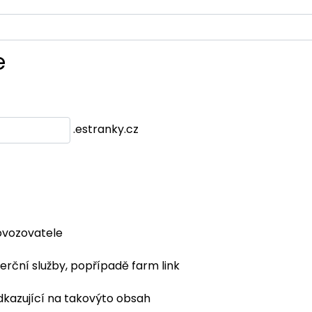
e
.estranky.cz
ovozovatele
erční služby, popřípadě farm link
dkazující na takovýto obsah