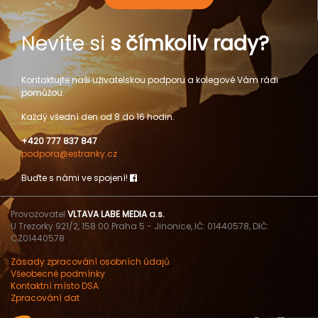
Nevíte si
s čímkoliv rady?
Kontaktujte naši uživatelskou podporu a kolegové Vám rádi
pomůžou.
Každý všední den od 8 do 16 hodin.
+420 777 837 847
podpora@estranky.cz
Buďte s námi ve spojení!
Provozovatel
VLTAVA LABE MEDIA a.s.
U Trezorky 921/2, 158 00 Praha 5 - Jinonice, IČ: 01440578, DIČ:
CZ01440578
Zásady zpracování osobních údajů
Všeobecné podmínky
Kontaktní místo DSA
Zpracování dat