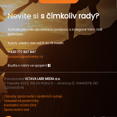
Nevíte si
s čímkoliv rady?
Kontaktujte naši uživatelskou podporu a kolegové Vám rádi
pomůžou.
Každý všední den od 8 do 16 hodin.
+420 777 837 847
podpora@estranky.cz
Buďte s námi ve spojení!
Provozovatel
VLTAVA LABE MEDIA a.s.
U Trezorky 921/2, 158 00 Praha 5 - Jinonice, IČ: 01440578, DIČ:
CZ01440578
Zásady zpracování osobních údajů
Všeobecné podmínky
Kontaktní místo DSA
Zpracování dat