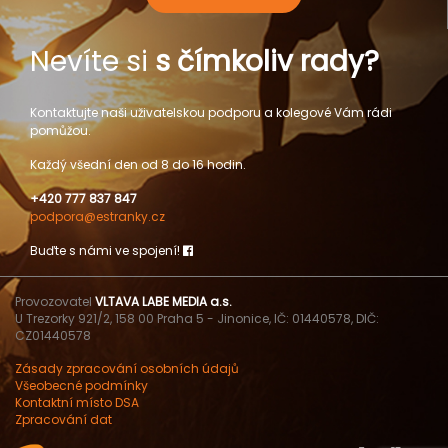
Nevíte si
s čímkoliv rady?
Kontaktujte naši uživatelskou podporu a kolegové Vám rádi
pomůžou.
Každý všední den od 8 do 16 hodin.
+420 777 837 847
podpora@estranky.cz
Buďte s námi ve spojení!
Provozovatel
VLTAVA LABE MEDIA a.s.
U Trezorky 921/2, 158 00 Praha 5 - Jinonice, IČ: 01440578, DIČ:
CZ01440578
Zásady zpracování osobních údajů
Všeobecné podmínky
Kontaktní místo DSA
Zpracování dat