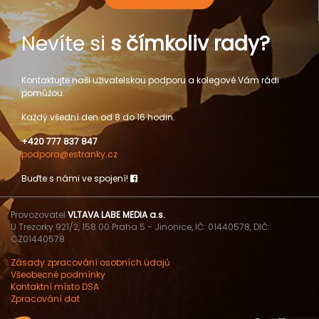
Nevíte si
s čímkoliv rady?
Kontaktujte naši uživatelskou podporu a kolegové Vám rádi
pomůžou.
Každý všední den od 8 do 16 hodin.
+420 777 837 847
podpora@estranky.cz
Buďte s námi ve spojení!
Provozovatel
VLTAVA LABE MEDIA a.s.
U Trezorky 921/2, 158 00 Praha 5 - Jinonice, IČ: 01440578, DIČ:
CZ01440578
Zásady zpracování osobních údajů
Všeobecné podmínky
Kontaktní místo DSA
Zpracování dat